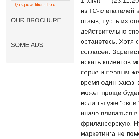
1 tulvit (23.11.2
Quisque ac libero libero
из ГС-клепателей 
OUR BROCHURE
отзыв, пусть их о
действительно спо
останетесь. Хотя 
SOME ADS
согласен. Зарегис
искать клиентов м
серче и первым же
время один заказ к
может проще будет
если ты уже "свой
иначе вливаться в
фрилансерскую. Ну
маркетинга не поме