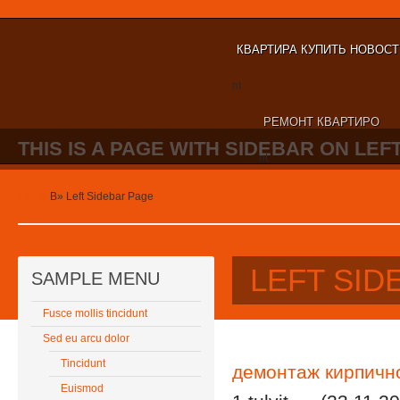
КВАРТИРА КУПИТЬ НОВОС
nt
РЕМОНТ КВАРТИРО
THIS IS A PAGE WITH SIDEBAR ON LEFT
nt
Home
В»
Left Sidebar Page
LEFT SID
SAMPLE MENU
Fusce mollis tincidunt
Sed eu arcu dolor
Tincidunt
демонтаж кирпичн
Euismod