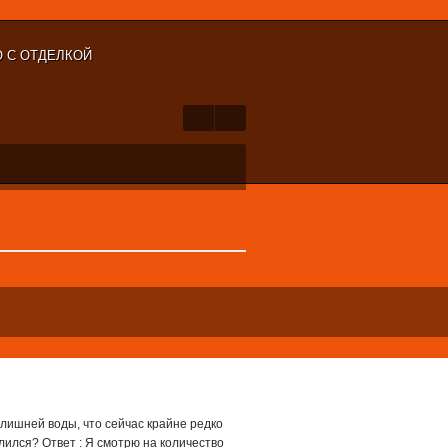
О С ОТДЕЛКОЙ
лишней воды, что сейчас крайне редко
лился? Ответ : Я смотрю на количество