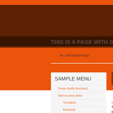
n
THIS IS A PAGE WITH 
Home
В»
Left Sidebar Page
SAMPLE MENU
Fusce mollis tincidunt
Sed eu arcu dolor
Tincidunt
Euismod